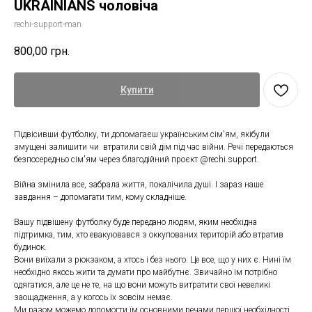
UKRAINIANS чоловіча
rechi-support-man
800,00
грн.
Купити
Підвісивши футболку, ти допомагаєш українським сім'ям, якібули
змущені залишити чи втратили свій дім під час війни. Речі передаються
безпосередньо сім'ям через благодійний проєкт @rechi.support.
Війна змінила все, забрала життя, покалічила душі. І зараз наше
завдання – допомагати тим, кому складніше.
Вашу підвішену футболку буде передано людям, яким необхідна
підтримка, тим, хто евакуювався з оккупованих територій або втратив
будинок.
Вони виїхали з рюкзаком, а хтось і без нього. Це все, що у них є. Нині їм
необхідно якось жити та думати про майбутнє. Звичайно їм потрібно
одягатися, але це не те, на що вони можуть витратити свої невеликі
заощадження, а у когось їх зовсім немає.
Ми разом можемо допомогти їм основними речами першої необхідності.