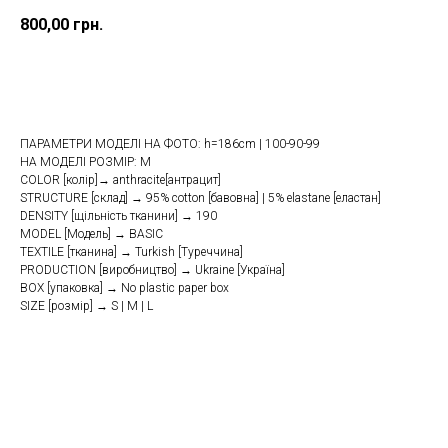
800,00
грн.
Купити
ПАРАМЕТРИ МОДЕЛІ НА ФОТО: h=186cm | 100-90-99
НА МОДЕЛІ РОЗМІР: M
COLOR [колір]→ anthracite[антрацит]
STRUCTURE [склад] → 95% cotton [бавовна] | 5% elastane [еластан]
DENSITY [щільність тканини] → 190
MODEL [Модель] → BASIC
TEXTILE [тканина] → Turkish [Туреччина]
PRODUCTION [виробництво] → Ukraine [Україна]
BOX [упаковка] → No plastic paper box
SIZE [розмір] → S | M | L