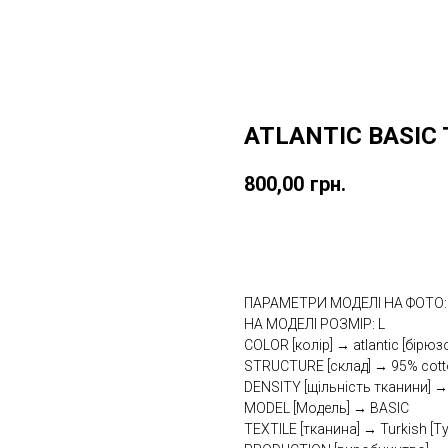
ATLANTIC BASIC 
800,00
грн.
Купити
ПАРАМЕТРИ МОДЕЛІ НА ФОТО: 
НА МОДЕЛІ РОЗМІР: L
COLOR [колір] → atlantic [бірю
STRUCTURE [склад] → 95% cotto
DENSITY [щільність тканини] →
MODEL [Модель] → BASIC
TEXTILE [тканина] → Turkish [Т