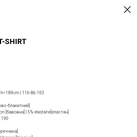
T-SHIRT
h=189cm | 116-86-103
зово-блакитний]
n [бавовна] | 5% elastane[еластан]
 190
уреччина]