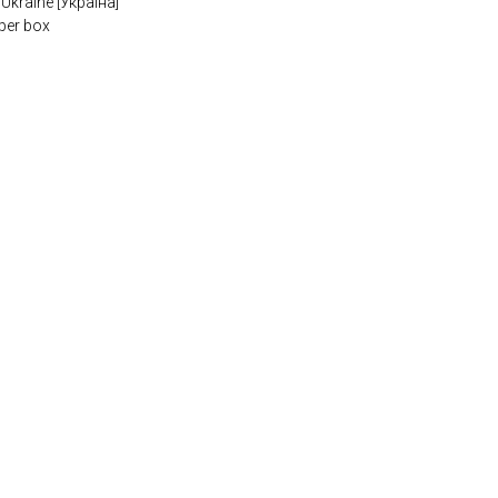
kraine [Україна]
per box