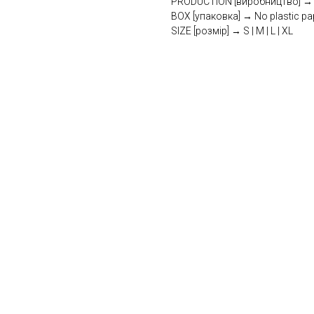
PRODUCTION [виробництво] → U
BOX [упаковка] → No plastic pa
SIZE [розмір] → S | M | L | XL