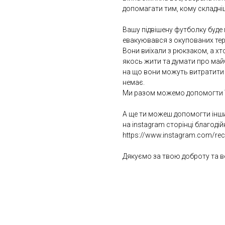
допомагати тим, кому складні
Вашу підвішену футболку буде 
евакуювався з окупованих тер
Вони виїхали з рюкзаком, а хтос
якось жити та думати про майб
на що вони можуть витратити с
немає.
Ми разом можемо допомогти ї
А ще ти можеш допомогти інш
на instagram сторінці благоді
https://www.instagram.com/rec
Дякуємо за твою доброту та 