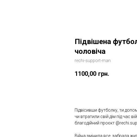
Підвішена футбо
чоловіча
rechi-support-man
1100,00
грн.
Купити
Підвісивши футболку, ти допом
чи втратили свій дім під час в
благодійний проєкт @rechi.sup
Війна змінила все, забрала жит