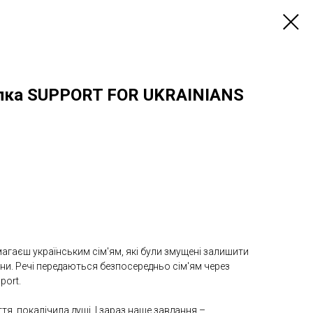
лка SUPPORT FOR UKRAINIANS
агаєш українським сім'ям, які були змущені залишити
ійни. Речі передаються безпосередньо сім'ям через
port.
тя, покалічила душі. І зараз наше завдання –