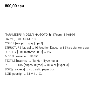
800,00
грн.
Купити
ПАРАМЕТРИ МОДЕЛІ НА ФОТО: h=176cm | 84-61-91
НА МОДЕЛІ РОЗМІР: S
COLOR [колір] → gray [сірий]
STRUCTURE [склад] → 95% cotton [бавовна] | 5% elastane[еластан]
DENSITY [щільність тканини] → 230
MODEL [модель]→ BASIC
TEXTILE [тканина] → Turkish [Туреччина]
PRODUCTION [виробництво] → Ukraine [Україна]
BOX [упаковка] →No plastic paper box
SIZE [розмір] → S | M | L | XL