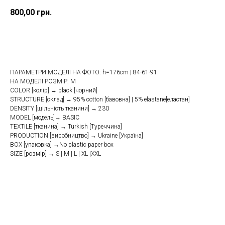
800,00
грн.
Купити
ПАРАМЕТРИ МОДЕЛІ НА ФОТО: h=176cm | 84-61-91
НА МОДЕЛІ РОЗМІР: M
COLOR [колір] → black [чорний]
STRUCTURE [склад] → 95% cotton [бавовна] | 5% elastane[еластан]
DENSITY [щільність тканини] → 230
MODEL [модель]→ BASIC
TEXTILE [тканина] → Turkish [Туреччина]
PRODUCTION [виробництво] → Ukraine [Україна]
BOX [упаковка] →No plastic paper box
SIZE [розмір] → S | M | L | XL |XXL