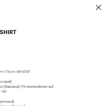
-SHIRT
=176cm | 84-60-87
косовий]
n [бавовна] | 5% elastane[еластан]
 190
уреччина]