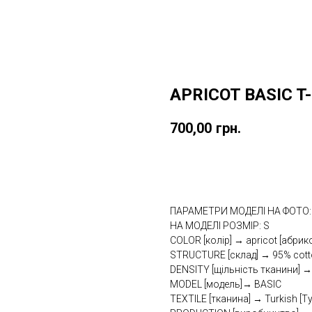
APRICOT BASIC T
700,00
грн.
Купити
ПАРАМЕТРИ МОДЕЛІ НА ФОТО: h
НА МОДЕЛІ РОЗМІР: S
COLOR [колір] → apricot [абри
STRUCTURE [склад] → 95% cotto
DENSITY [щільність тканини] →
MODEL [модель]→ BASIC
TEXTILE [тканина] → Turkish [Т