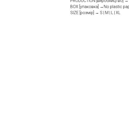
PRODUCTION [виробництво] → U
BOX [упаковка] →No plastic pa
SIZE [розмір] → S | M | L | XL