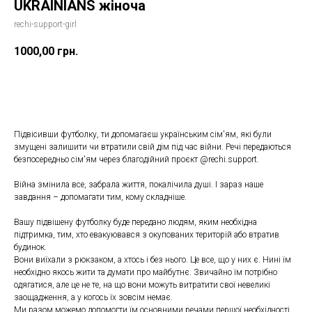
UKRAINIANS жіноча
rechi-support-girl
1000,00
грн.
Купити
Підвісивши футболку, ти допомагаєш українським сім'ям, які були
змущені залишити чи втратили свій дім під час війни. Речі передаються
безпосередньо сім'ям через благодійний проєкт @rechi.support.
Війна змінила все, забрала життя, покалічила душі. І зараз наше
завдання – допомагати тим, кому складніше.
Вашу підвішену футболку буде передано людям, яким необхідна
підтримка, тим, хто евакуювався з окупованих територій або втратив
будинок.
Вони виїхали з рюкзаком, а хтось і без нього. Це все, що у них є. Нині їм
необхідно якось жити та думати про майбутнє. Звичайно їм потрібно
одягатися, але це не те, на що вони можуть витратити свої невеликі
заощадження, а у когось їх зовсім немає.
Ми разом можемо допомогти їм основними речами першої необхідності.