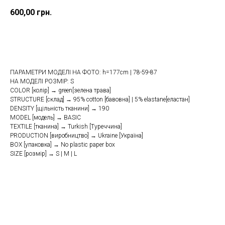
600,00
грн.
Купити
ПАРАМЕТРИ МОДЕЛІ НА ФОТО: h=177cm | 78-59-87
НА МОДЕЛІ РОЗМІР: S
COLOR [колір] → green[зелена трава]
STRUCTURE [склад] → 95% cotton [бавовна] | 5% elastane[еластан]
DENSITY [щільність тканини] → 190
MODEL [модель] → BASIC
TEXTILE [тканина] → Turkish [Туреччина]
PRODUCTION [виробництво] → Ukraine [Україна]
BOX [упаковка] → No plastic paper box
SIZE [розмір] → S | M | L