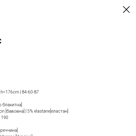
C
=176cm | 84-60-87
ло блакитна]
n [бавовна] | 5% elastane[еластан]
 190
уреччина]