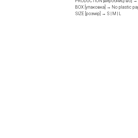
PRODUCTION [виробництво] → U
BOX [упаковка] → No plastic pa
SIZE [розмір] → S | M | L