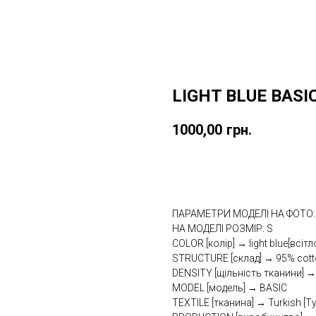
LIGHT BLUE BASI
1000,00
грн.
Купити
ПАРАМЕТРИ МОДЕЛІ НА ФОТО: h
НА МОДЕЛІ РОЗМІР: S
COLOR [колір] → light blue[всіт
STRUCTURE [склад] → 95% cotto
DENSITY [щільність тканини] →
MODEL [модель] → BASIC
TEXTILE [тканина] → Turkish [Т