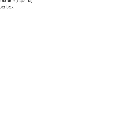
kraine [Україна]
per box