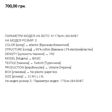
700,00
грн.
Купити
ПАРАМЕТРИ МОДЕЛІ НА ФОТО: h=176cm | 84-60-87
НА МОДЕЛІ РОЗМІР: S
COLOR [колір] → atlantic [бірюзово-блакитний]
STRUCTURE [склад] →95% cotton [бавовна | 5% elastane[еластан]
DENSITY [щільність тканини] → 190
MODEL [Модель] → BASIC
TEXTILE [тканина] → Turkish [Туреччина]
PRODUCTION [виробництво] → Ukraine [Україна]
BOX [упаковка] → No plastic paper box
SIZE [розмір] → S | M | L | XL
На моделі розмір S - Параметри моделі: 175см | 84-60-87