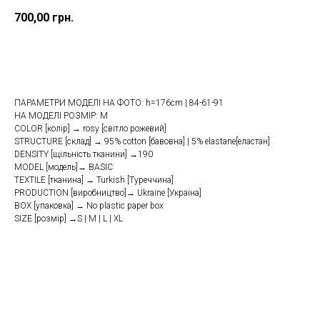
700,00
грн.
Купити
ПАРАМЕТРИ МОДЕЛІ НА ФОТО: h=176cm | 84-61-91
НА МОДЕЛІ РОЗМІР: M
COLOR [колір] → rosy [світло рожевий]
STRUCTURE [склад] → 95% cotton [бавовна] | 5% elastane[еластан]
DENSITY [щільність тканини] →190
MODEL [модель]→ BASIC
TEXTILE [тканина] → Turkish [Туреччина]
PRODUCTION [виробництво]→ Ukraine [Україна]
BOX [упаковка] → No plastic paper box
SIZE [розмір] →S | M | L | XL