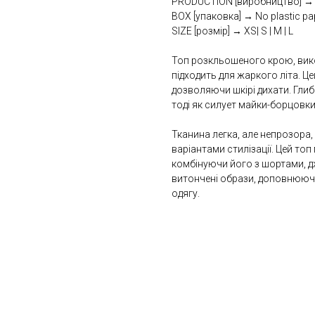
PRODUCTION [виробництво] → U
BOX [упаковка] → No plastic pa
SIZE [розмір] → XS| S | M | L
Топ розкльошеного крою, викон
підходить для жаркого літа. Ц
дозволяючи шкірі дихати. Глибо
тоді як силует майки-борцовки
Тканина легка, але непрозора
варіантами стилізації. Цей то
комбінуючи його з шортами, 
витончені образи, доповнююч
одягу.