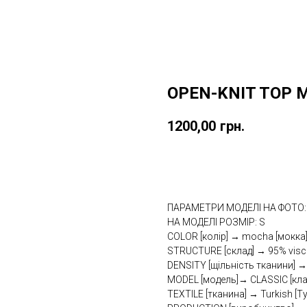
OPEN-KNIT TOP 
1200,00
грн.
Купити
ПАРАМЕТРИ МОДЕЛІ НА ФОТО: 
НА МОДЕЛІ РОЗМІР: S
COLOR [колір] → mocha [мокка
STRUCTURE [склад] → 95% viscos
DENSITY [щільність тканини] →
MODEL [модель]→ CLASSIC [кл
TEXTILE [тканина] → Turkish [Т