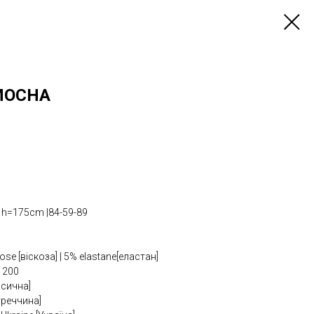
MOCHA
h=175cm |84-59-89
]
e [віскоза] | 5% elastane[еластан]
 200
асична]
уреччина]