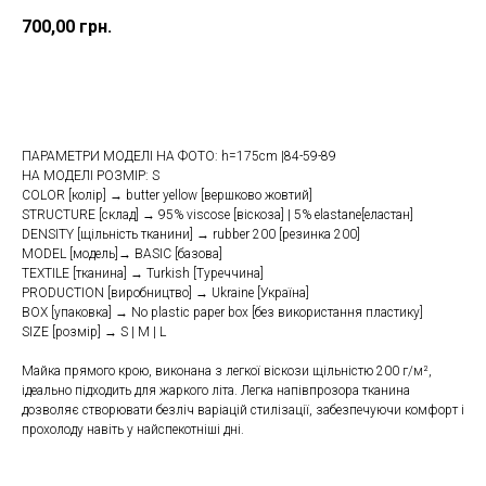
700,00
грн.
Купити
ПАРАМЕТРИ МОДЕЛІ НА ФОТО: h=175cm |84-59-89
НА МОДЕЛІ РОЗМІР: S
COLOR [колір] → butter yellow [вершково жовтий]
STRUCTURE [склад] → 95% viscose [віскоза] | 5% elastane[еластан]
DENSITY [щільність тканини] → rubber 200 [резинка 200]
MODEL [модель]→ BASIC [базова]
TEXTILE [тканина] → Turkish [Туреччина]
PRODUCTION [виробництво] → Ukraine [Україна]
BOX [упаковка] → No plastic paper box [без викориcтання пластику]
SIZE [розмір] → S | M | L
Майка прямого крою, виконана з легкої віскози щільністю 200 г/м²,
ідеально підходить для жаркого літа. Легка напівпрозора тканина
дозволяє створювати безліч варіацій стилізації, забезпечуючи комфорт і
прохолоду навіть у найспекотніші дні.