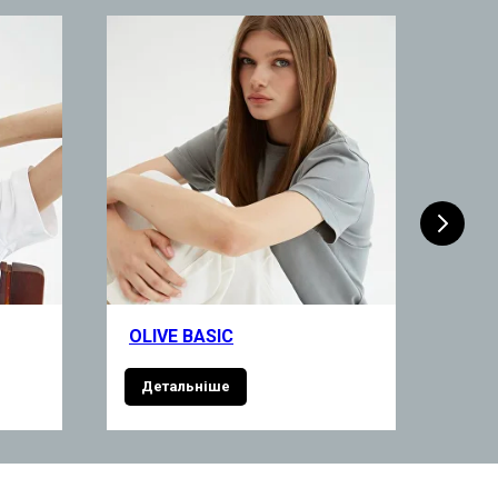
OLIVE BASIC
CRE
Детальніше
Де