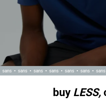
sans
sans
sans
sans
sans
sans
sans
buy
LESS ,