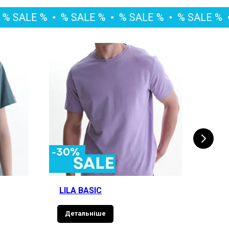
 %
% SALE %
% SALE %
% SALE %
% SAL
LILA BASIC
BOR
Детальніше
Де