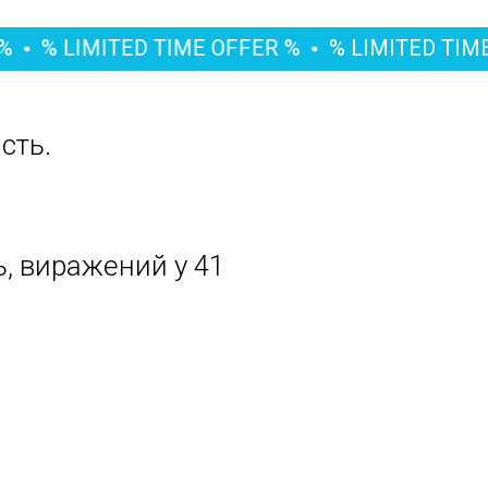
IMITED TIME OFFER %
% LIMITED TIME OFFER
сть.
ь, виражений у 41