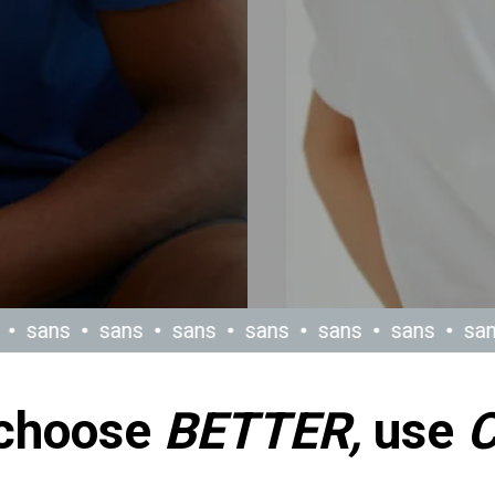
sans
sans
sans
sans
sans
sans
san
choose
BETTER,
use
C