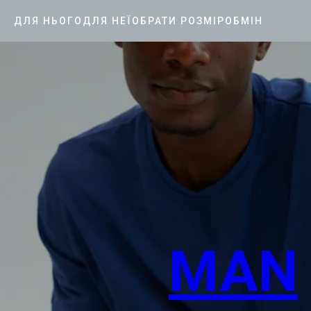
 ВІВТОРОК І П’ЯТНИЦЯ [при оформленні зам
ДЛЯ НЬОГО
ДЛЯ НЕЇ
ОБРАТИ РОЗМІР
ОБМІН
MAN