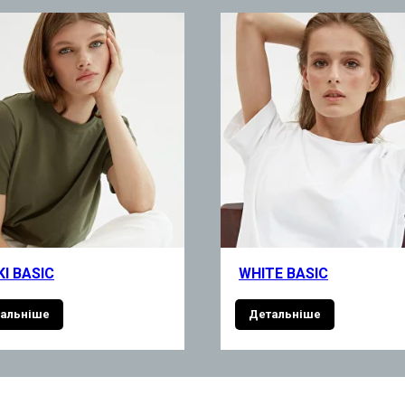
I BASIC
WHITE BASIC
альніше
Детальніше