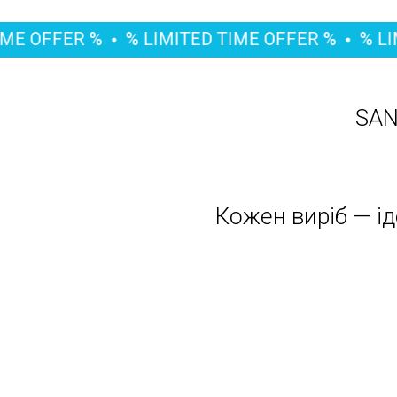
ER %
% LIMITED TIME OFFER %
% LIMITED 
SAN
Кожен виріб — ід