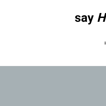
say
H