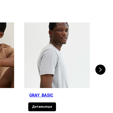
GRAY BASIC
OLI
Детальніше
Де