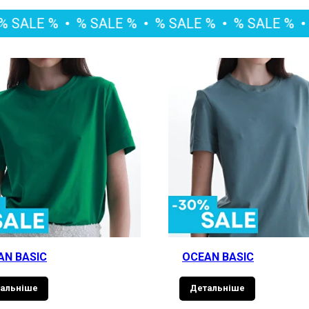
%
% SALE %
% SALE %
% SALE %
% SALE
AN BASIC
OCEAN BASIC
альніше
Детальніше