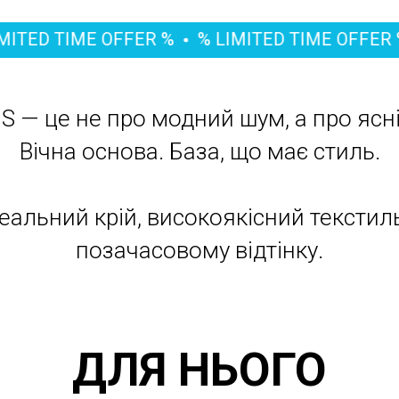
TIME OFFER %
% LIMITED TIME OFFER %
% L
S — це не про модний шум, а про ясні
Вічна основа. База, що має стиль.
еальний крій, високоякісний текстил
позачасовому відтінку.
ДЛЯ НЬОГО